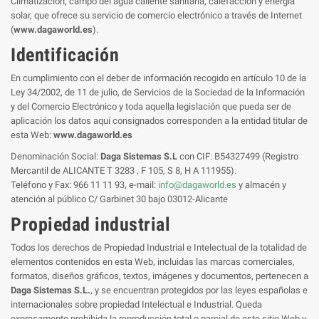
Climatización, campo del agua caliente sanitaria, calefacción y energía
solar, que ofrece su servicio de comercio electrónico a través de Internet
(
www.dagaworld.es
).
Identificación
En cumplimiento con el deber de información recogido en artículo 10 de la
Ley 34/2002, de 11 de julio, de Servicios de la Sociedad de la Información
y del Comercio Electrónico y toda aquella legislación que pueda ser de
aplicación los datos aquí consignados corresponden a la entidad titular de
esta Web:
www.dagaworld.es
Denominación Social:
Daga Sistemas S.L
con CIF: B54327499 (
Registro
Mercantil de ALICANTE T 3283 , F 105, S 8, H A 111955).
Teléfono y Fax: 966 11 11 93, e-mail:
info@dagaworld.es
y almacén y
atención al público C/ Garbinet 30 bajo 03012-Alicante
Propiedad industrial
Todos los derechos de Propiedad Industrial e Intelectual de la totalidad de
elementos contenidos en esta Web, incluidas las marcas comerciales,
formatos, diseños gráficos, textos, imágenes y documentos, pertenecen a
Daga Sistemas S.L.
, y se encuentran protegidos por las leyes españolas e
internacionales sobre propiedad Intelectual e Industrial. Queda
expresamente prohibida la reproducción total o parcial de este sitio Web y