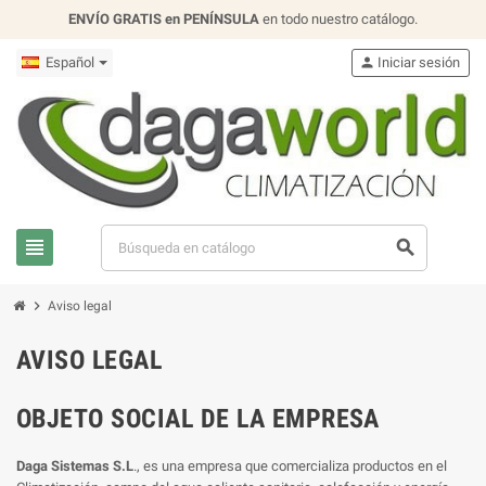
ENVÍO GRATIS en PENÍNSULA
en todo nuestro catálogo.
Español
person
Iniciar sesión
view_headline
search
chevron_right
Aviso legal
AVISO LEGAL
OBJETO SOCIAL DE LA EMPRESA
Daga Sistemas S.L
., es una empresa que comercializa productos en el