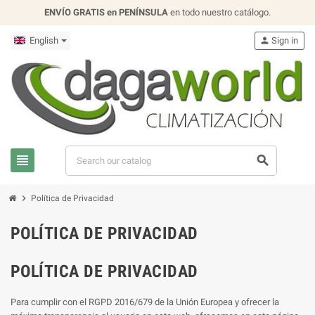
ENVÍO GRATIS en PENÍNSULA
en todo nuestro catálogo.
English
person
Sign in
view_headline
search
chevron_right
Política de Privacidad
POLÍTICA DE PRIVACIDAD
POLÍTICA DE PRIVACIDAD
Para cumplir con el RGPD
2016/679 de la Unión Europea y ofrecer la