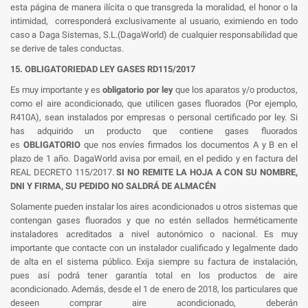
esta página de manera ilícita o que transgreda la moralidad, el honor o la
intimidad, corresponderá exclusivamente al usuario, eximiendo en todo
caso a Daga Sistemas, S.L.(DagaWorld) de cualquier responsabilidad que
se derive de tales conductas.
15. OBLIGATORIEDAD LEY GASES RD115/2017
Es muy importante y es
obligatorio por ley
que los aparatos y/o productos,
como el aire acondicionado, que utilicen gases fluorados (Por ejemplo,
R410A), sean instalados por empresas o personal certificado por ley. Si
has adquirido un producto que contiene gases fluorados
es
OBLIGATORIO
que nos envíes firmados los documentos A y B en el
plazo de 1 año. DagaWorld avisa por email, en el pedido y en factura del
REAL DECRETO 115/2017.
SI NO REMITE LA HOJA A CON SU NOMBRE,
DNI Y FIRMA, SU PEDIDO NO SALDRÁ DE ALMACÉN
Solamente pueden instalar los aires acondicionados u otros sistemas que
contengan gases fluorados y que no estén sellados herméticamente
instaladores acreditados a nivel autonómico o nacional. Es muy
importante que contacte con un instalador cualificado y legalmente dado
de alta en el sistema público. Exija siempre su factura de instalación,
pues así podrá tener garantía total en los productos de aire
acondicionado. Además, desde el 1 de enero de 2018, los particulares que
deseen comprar aire acondicionado, deberán