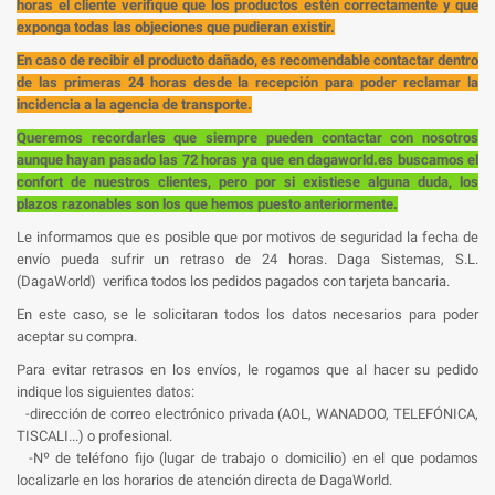
horas el cliente verifique que los productos estén correctamente y que
exponga todas las objeciones que pudieran existir.
En caso de recibir el producto dañado, es recomendable contactar dentro
de las primeras 24 horas desde la recepción para poder reclamar la
incidencia a la agencia de transporte.
Queremos recordarles que siempre pueden contactar con nosotros
aunque hayan pasado las 72 horas ya que en dagaworld.es buscamos el
confort de nuestros clientes, pero por si existiese alguna duda, los
plazos razonables son los que hemos puesto anteriormente.
Le informamos que es posible que por motivos de seguridad la fecha de
envío pueda sufrir un retraso de 24 horas. Daga Sistemas, S.L.
(DagaWorld) verifica todos los pedidos pagados con tarjeta bancaria.
En este caso, se le solicitaran todos los datos necesarios para poder
aceptar su compra.
Para evitar retrasos en los envíos, le rogamos que al hacer su pedido
indique los siguientes datos:
-dirección de correo electrónico privada (AOL, WANADOO, TELEFÓNICA,
TISCALI...) o profesional.
-Nº de teléfono fijo (lugar de trabajo o domicilio) en el que podamos
localizarle en los horarios de atención directa de DagaWorld.