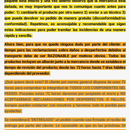
paquete está intacto y una vez abierto observa que la mercancía está
dañada, es muy importante que nos lo comunique cuanto antes para
poder: 1) cambiarle el producto por otro nuevo 2) enviar a un técnico 3)
que pueda devolver su pedido de manera gratuita (disconformidad/no
conformidad). Repetimos, es aconsejable y recomendable que sigan
estas indicaciones para poder tramitar las incidencias de una manera
rápida y sencilla.
Ahora bien, para que no quede ninguna duda por parte del cliente: el
tiempo para las reclamaciones sobre daños o desperfectos debidos al
transporte debe de ser RAZONABLE por motivos obvios. Todos los
productos incluyen un albarán junto a la mercancía donde se establece el
tiempo de revisión del producto; desde las 72 horas hasta 7 días hábiles
dependiendo del proveedor.
¿Qué quiere decir esto? El cliente por norma general dispone de unas 72
horas para comprobar la integridad de TODOS LOS COMPONENTES DEL
PEDIDO. Pasadas estas 72 horas daremos por aceptado el envío y NO
ACEPTAREMOS RECLAMACIONES POR DESPERFECTOS O FALLOS.
Aunque pueden contactar con nosotros y haremos todo lo posible para
ayudarles.
Se considerará "ENTREGADO" un pedido cuando sea firmado el recibo de
entrega por parte del cliente. Lo razonable es que en las próximas 24