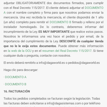
adjuntar
OBLIGATORIAMENTE
dos documentos firmados, para cumplir
con el Real Decreto 115/2017. El cliente deberá adjuntar el
DOCUMENTO
A
con el nombre completo y firma para que nosotros podamos enviar la
mercancía. Una vez recibida la mercancía, el cliente dispondrá de 1 año
(un año) completo para remitir el
DOCUMENTO B
firmado y relleno por el
instalador homologado. De lo contrario, deberemos informar del
incumplimiento de la Ley.
ES MUY IMPORTANTE
que realice estos pasos.
Nosotros le informamos una vez hace el pedido y por email, de la
importancia del cumplimiento de la Ley.
DESCONFÍE de cualquier tienda
que no le le exija estos documentos
. Puede obtener más información
en
la web de la OCU
y en el
resumen del Real Decreto 115/2017
. Si tiene
cualquier duda o pregunta, contacte con nosotros.
El envío deberá remitirlo a info@dagaworld.es o pedidos@dagaworld.es
Haga clic para descargar:
·
DOCUMENTO A
·
DOCUMENTO B
16. FACTURACIÓN
Todos los pedidos completados se facturan según la legislación. Todas
las facturas deben solicitarse a info@dagasistemas.com o por teléfono