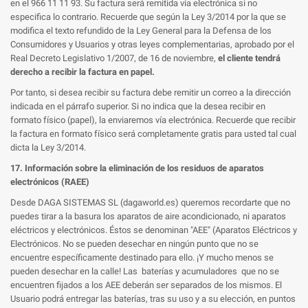
en el 966 11 11 93. Su factura será remitida vía electrónica si no
especifica lo contrario. Recuerde que s
egún la Ley 3/2014 por la que se
modifica el texto refundido de la Ley General para la Defensa de los
Consumidores y Usuarios y otras leyes complementarias, aprobado por el
Real Decreto Legislativo 1/2007, de 16 de noviembre,
el cliente tendrá
derecho a recibir la factura en papel.
Por tanto, si desea recibir su factura debe remitir un correo a la dirección
indicada en el párrafo superior. Si no indica que la desea recibir en
formato físico (papel), la enviaremos vía electrónica. Recuerde que recibir
la factura en formato físico será completamente gratis para usted tal cual
dicta la Ley 3/2014.
17. Información sobre la eliminación de los residuos de aparatos
electrónicos (RAEE)
Desde DAGA SISTEMAS SL (dagaworld.es) queremos recordarte que no
puedes tirar a la basura los aparatos de aire acondicionado, ni aparatos
eléctricos y electrónicos. Éstos se denominan "AEE" (Aparatos Eléctricos y
Electrónicos. No se pueden desechar en ningún punto que no se
encuentre específicamente destinado para ello. ¡Y mucho menos se
pueden desechar en la calle!
Las baterías y acumuladores que no se
encuentren fijados a los AEE deberán ser separados de los mismos. El
Usuario podrá entregar las baterías, tras su uso y a su elección, en puntos