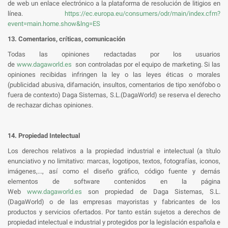
de web un enlace electrónico a la plataforma de resolución de litigios en
línea.
https://ec.europa.eu/consumers/odr/main/index.cfm?
event=main.home.show&lng=ES
13. Comentarios, críticas, comunicación
Todas las opiniones redactadas por los usuarios
de
www.dagaworld.es
son controladas por el equipo de marketing. Si las
opiniones recibidas infringen la ley o las leyes éticas o morales
(publicidad abusiva, difamación, insultos, comentarios de tipo xenófobo o
fuera de contexto) Daga Sistemas, S.L.(DagaWorld) se reserva el derecho
de rechazar dichas opiniones.
14. Propiedad Intelectual
Los derechos relativos a la propiedad industrial e intelectual (a título
enunciativo y no limitativo: marcas, logotipos, textos, fotografías, iconos,
imágenes,..., así como el diseño gráfico, código fuente y demás
elementos de software contenidos en la página
Web
www.dagaworld.es
son propiedad de Daga Sistemas, S.L.
(DagaWorld) o de las empresas mayoristas y fabricantes de los
productos y servicios ofertados. Por tanto están sujetos a derechos de
propiedad intelectual e industrial y protegidos por la legislación española e