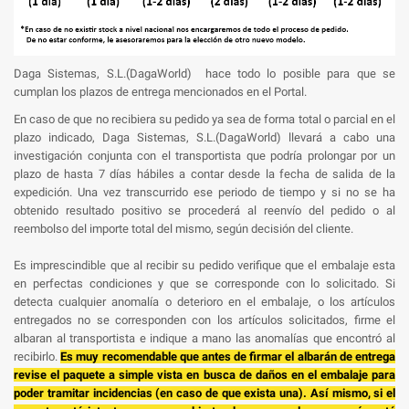
Daga Sistemas, S.L.(DagaWorld) hace todo lo posible para que se
cumplan los plazos de entrega mencionados en el Portal.
En caso de que no recibiera su pedido ya sea de forma total o parcial en el
plazo indicado, Daga Sistemas, S.L.(DagaWorld) llevará a cabo una
investigación conjunta con el transportista que podría prolongar por un
plazo de hasta 7 días hábiles a contar desde la fecha de salida de la
expedición. Una vez transcurrido ese periodo de tiempo y si no se ha
obtenido resultado positivo se procederá al reenvío del pedido o al
reembolso del importe total del mismo, según decisión del cliente.
Es imprescindible que al recibir su pedido verifique que el embalaje esta
en perfectas condiciones y que se corresponde con lo solicitado. Si
detecta cualquier anomalía o deterioro en el embalaje, o los artículos
entregados no se corresponden con los artículos solicitados, firme el
albaran al transportista e indique a mano las anomalías que encontró al
recibirlo.
Es muy recomendable que antes de firmar el albarán de entrega
revise el paquete a simple vista en busca de daños en el embalaje para
poder tramitar incidencias (en caso de que exista una). Así mismo, si el