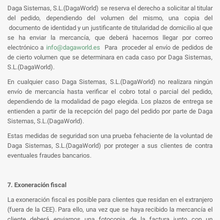
Daga Sistemas, S.L.(DagaWorld) se reserva el derecho a solicitar al titular
del pedido, dependiendo del volumen del mismo, una copia del
documento de identidad y un justificante de titularidad de domicilio al que
se ha enviar la mercancía, que deberá hacernos llegar por correo
electrónico a
info@dagaworld.es
Para proceder al envío de pedidos de
de cierto volumen que se determinara en cada caso por Daga Sistemas,
S.L.(DagaWorld).
En cualquier caso Daga Sistemas, S.L.(DagaWorld) no realizara ningún
envío de mercancía hasta verificar el cobro total o parcial del pedido,
dependiendo de la modalidad de pago elegida. Los plazos de entrega se
entienden a partir de la recepción del pago del pedido por parte de Daga
Sistemas, S.L.(DagaWorld).
Estas medidas de seguridad son una prueba fehaciente de la voluntad de
Daga Sistemas, S.L.(DagaWorld) por proteger a sus clientes de contra
eventuales fraudes bancarios.
7. Exoneración fiscal
La exoneración fiscal es posible para clientes que residan en el extranjero
(fuera de la CEE). Para ello, una vez que se haya recibido la mercancía el
cliente deberá enviarnos una fotocopia de la factura junto con un