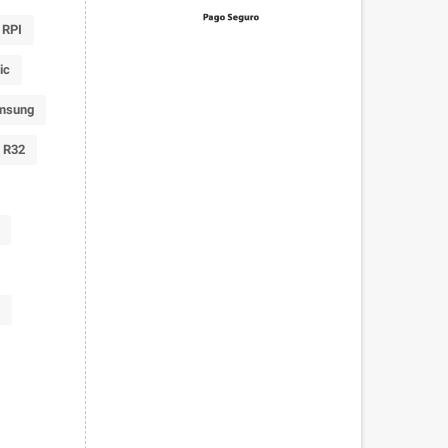
 RPI
ic
msung
 R32
C