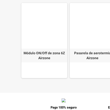
ntralizado
Módulo ON/Off de zona 6Z
Pasarela de aerotermi
8Z radio
Airzone
Airzone
Pago 100% seguro
E