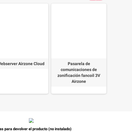
ebserver Airzone Cloud
Pasarela de
Termostat
comunicaciones de
8
zonificación fancoil 3V
Airzone
as para devolver el producto (no instalado)