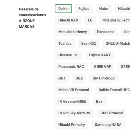
Daikin
Fujitsu
Haier
Hitachi
Pasarela de
comunicaciones
Hitachi RAD
LG
Mitsubishi Electr
AIRZONE -
MARCAS
Mitsubishi Heavy
Panasonic
Sa
Toshiba
Baxi R32
GREE U-Match
Hisense 1x1
Fujitsu UART
ap
Panasonic RAC
GREE VRF
GREE
GG1
GG2
GM1 Protocol
Midea V5 Protocol
Daikin Fancoil HP
IR Airzone-GREE
Baxi
Daikin Sky Air/VRV
GM2 Protocol
Hitachi Primairy
Samsung NASA