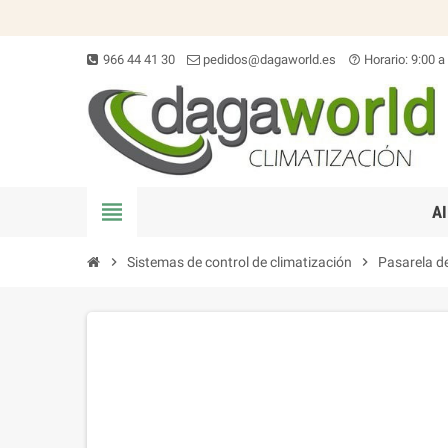
966 44 41 30
pedidos@dagaworld.es
Horario: 9:00 a
help_outline
view_headline
A
chevron_right
Sistemas de control de climatización
chevron_right
Pasarela d