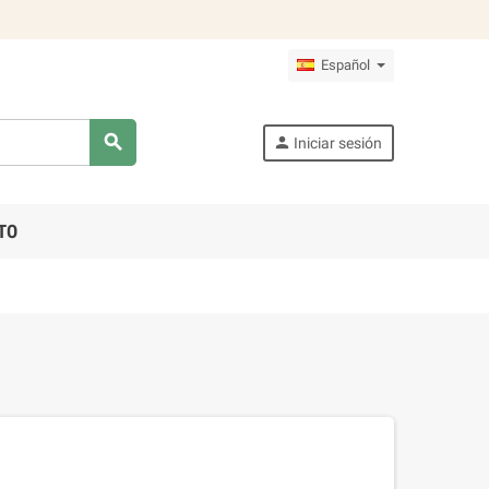
Español
search
person
Iniciar sesión
TO