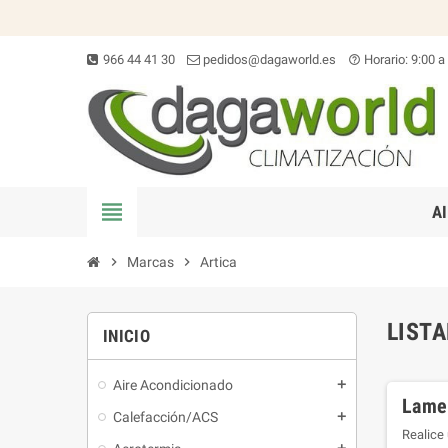
966 44 41 30
pedidos@dagaworld.es
Horario: 9:00 a
help_outline
view_headline
A
chevron_right
Marcas
chevron_right
Artica
LIST
INICIO
Aire Acondicionado
Lamen
Calefacción/ACS
Realice