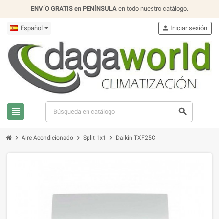
ENVÍO GRATIS en PENÍNSULA
en todo nuestro catálogo.
Español
person
Iniciar sesión
view_headline
search
chevron_right
chevron_right
chevron_right
Aire Acondicionado
Split 1x1
Daikin TXF25C