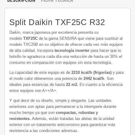
DESCRIPCIÓN
FICHA TÉCNICA
Split Daikin TXF25C R32
Daikin, marca japonesa por excelencia presenta su
modelo
TXF25C
de la gama SENSIRA que viene para sustituir al
modelo TXC25B en su objetivo de ofrecer cada vez más equipos
de alta calidad. Incorpora
tecnología inverter
para hacer que tu
bolsillo te agradezca cada día una reducción de hasta un 30% el
consumo en comparación con equipos sin esta tecnología.
La capacidad de este equipo es de
2210 kcal/h (frigorías)
y para
el modo calor obtenemos una potencia de
2442
kcal/h
. Son
ideales para estancias de hasta
22 m2.
En cuanto a la eficiencia
estos equipos son A++/A+.
Y qué decir de su diseño, simple y elegante. Las unidades
exteriores son aptas para permanecer a la intemperie durante
mucho tiempo ya que son
compactas, robustas y
resistentes.
Además, están tratadas las aletas de la unidad
exterior con un tratamiento anticorrosivo para garantizar más
resistencia a las condiciones adversas.