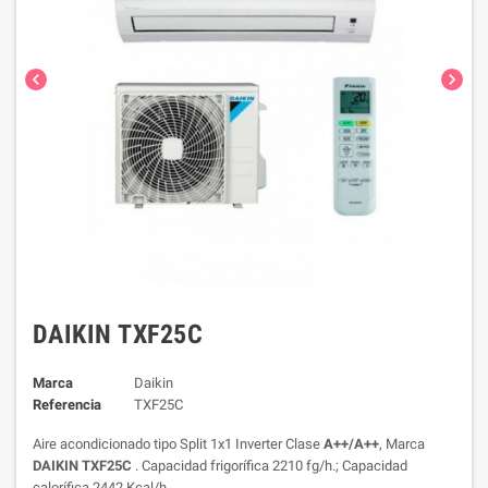
chevron_left
chevron_right
DAIKIN TXF25C
Marca
Daikin
Referencia
TXF25C
Aire acondicionado tipo Split 1x1 Inverter Clase
A++/A++
, Marca
DAIKIN TXF25C
. Capacidad frigorífica 2210 fg/h.; Capacidad
calorífica 2442 Kcal/h.