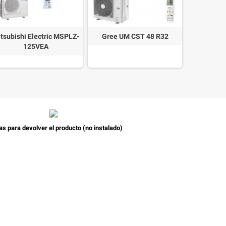
tsubishi Electric MSPLZ-
Gree UM CST 48 R32
LG CT
125VEA
as para devolver el producto (no instalado)