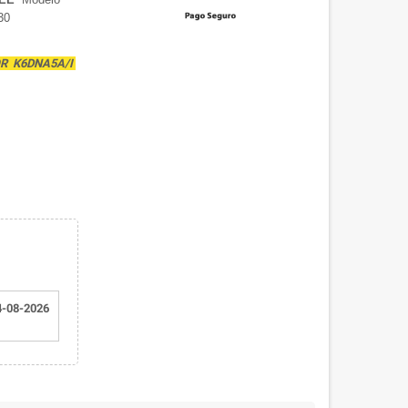
30
OR K6DNA5A/I
4-08-2026