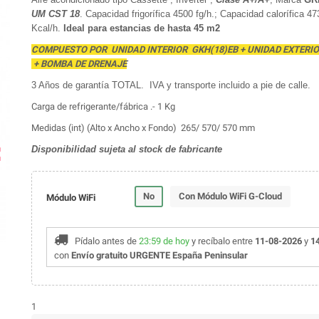
UM CST 18
. Capacidad frigorífica 4500 fg/h.; Capacidad calorífica 47
Kcal/h.
Ideal para estancias de hasta 45 m2
COMPUESTO POR UNIDAD INTERIOR GKH(18)EB + UNIDAD EXTERI
+ BOMBA DE DRENAJE
3 Años de garantía TOTAL. IVA y transporte incluido a pie de calle.
Carga de refrigerante/fábrica .- 1 Kg
Medidas (int) (Alto x Ancho x Fondo) 265/ 570/ 570 mm
Disponibilidad sujeta al stock de fabricante
ap
No
Con Módulo WiFi G-Cloud
Módulo WiFi
Pídalo antes de
23:59 de hoy
y recíbalo
entre
11-08-2026
y
1
con
Envío gratuito URGENTE España Peninsular
1