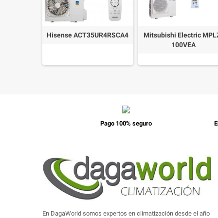
 14 K-KV
Hisense ACT35UR4RSCA4
Mitsubishi Electric MPL
100VEA
Pago 100% seguro
E
En DagaWorld somos expertos en climatización desde el año