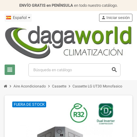
ENVÍO GRATIS en PENÍNSULA
en todo nuestro catálogo.
Español
person
Iniciar sesión
view_headline
search
chevron_right
chevron_right
chevron_right
Aire Acondicionado
Cassette
Cassette LG UT30 Monofasico
FUERA DE STOCK