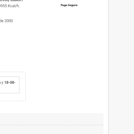
3955 Kcal/h.
 de 2000
6
y
18-08-