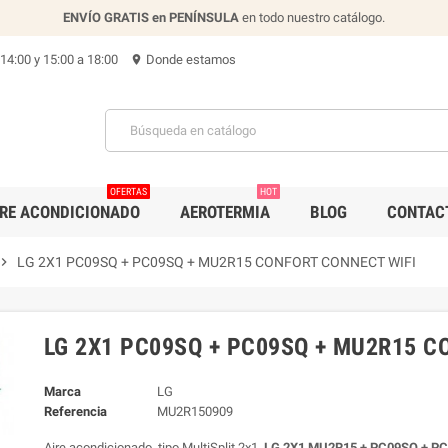
ENVÍO GRATIS en PENÍNSULA
en todo nuestro catálogo.
 14:00 y 15:00 a 18:00
Donde estamos
location_on
OFERTAS
HOT
IRE ACONDICIONADO
AEROTERMIA
BLOG
CONTAC
vron_right
LG 2X1 PC09SQ + PC09SQ + MU2R15 CONFORT CONNECT WIFI
LG 2X1 PC09SQ + PC09SQ + MU2R15 C
Marca
LG
Referencia
MU2R150909
Aire acondicionado tipo MultiSplit 2x1.
LG 2X1 MU2R15 + PC09SQ + P