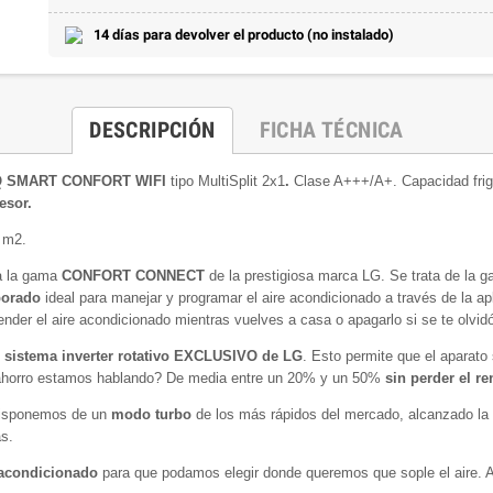
14 días para devolver el producto (no instalado)
DESCRIPCIÓN
FICHA TÉCNICA
SQ SMART CONFORT WIFI
tipo MultiSplit 2x1
.
Clase A+++/A+. Capacidad frigo
esor.
0 m2.
 a la gama
CONFORT CONNECT
de la prestigiosa marca LG. Se trata de la 
porado
ideal para manejar y programar el aire acondicionado a través de la ap
nder el aire acondicionado mientras vuelves a casa o apagarlo si se te olvid
u
sistema inverter rotativo EXCLUSIVO de LG
. Esto permite que el aparato
ahorro estamos hablando? De media entre un 20% y un 50%
sin perder el r
 Disponemos de un
modo turbo
de los más rápidos del mercado, alcanzado la 
s.
e acondicionado
para que podamos elegir donde queremos que sople el aire. As