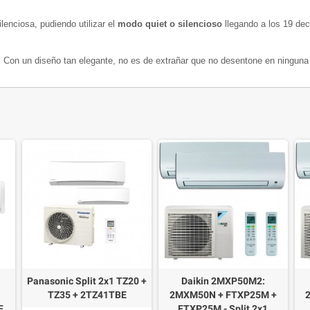
enciosa, pudiendo utilizar el
modo
quiet
o silencioso
llegando a los 19 dec
 Con un diseño tan elegante, no es de extrañar que no desentone en ninguna
1
Panasonic Split 2x1 TZ20 +
Daikin 2MXP50M2:
TZ35 + 2TZ41TBE
2MXM50N + FTXP25M +
F
FTXP25M - Split 2x1