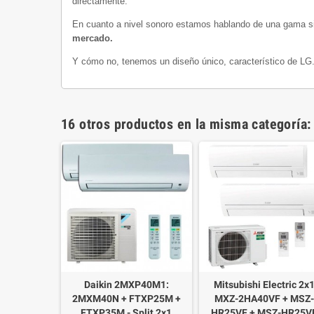
directamente.
En cuanto a nivel sonoro estamos hablando de una gama sil
mercado.
Y cómo no, tenemos un diseño único, característico de LG.
16 otros productos en la misma categoría:
2SM1FA +
Daikin 2MXP40M1:
Mitsubishi Electric 2x
OS+ 25 R32
2MXM40N + FTXP25M +
MXZ-2HA40VF + MSZ-
ndicionado
FTXP35M - Split 2x1
HR25VF + MSZ-HR25V