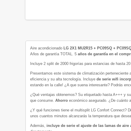
Aire acondicionado
LG 2X1 MU2R15 + PC09SQ + PC09
Años de garantía TOTAL. 5
años de garantía en el compr
Incluye 2 split de 2000 frigorías para estancias de hasta 2
Presentamos este sistema de climatización perteneciente
eficiencia y su alta tecnología. Incluye
de serie wifi incor
estando en la calle! ¿A que suena interesante? Podrás ence
¿Qué ventajas obtenemos? Su etiquetado hasta A+++ y s
que consume.
Ahorro
económico asegurado. ¿De cuánto 
¿Y qué funciones tiene el multisplit LG Confort Connect?
unos cuantos minutos alcanzarás la temperatura que desea
Además,
incluye de serie el ajuste de las lamas de air