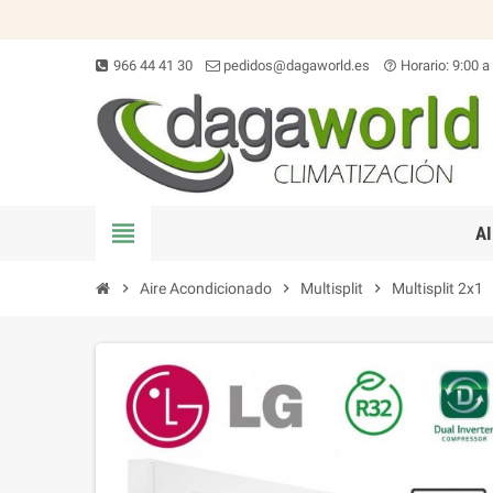
966 44 41 30
pedidos@dagaworld.es
Horario: 9:00 a
help_outline
view_headline
A
chevron_right
Aire Acondicionado
chevron_right
Multisplit
chevron_right
Multisplit 2x1
che