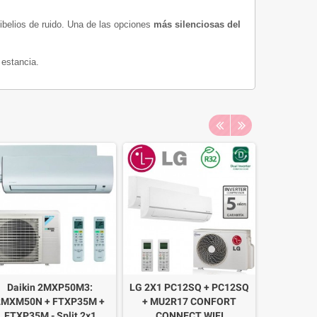
ibelios de ruido. Una de las opciones
más silenciosas del
 estancia.
Daikin 2MXP50M3:
LG 2X1 PC12SQ + PC12SQ
GREE 2X1 F
2MXM50N + FTXP35M +
+ MU2R17 CONFORT
FM
FTXP35M - Split 2x1
CONNECT WIFI