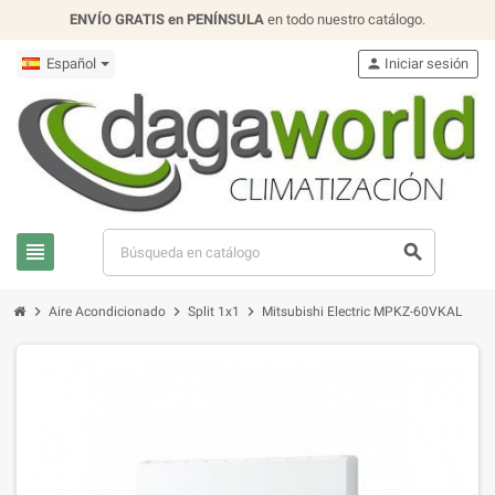
ENVÍO GRATIS en PENÍNSULA
en todo nuestro catálogo.
Español
person
Iniciar sesión
view_headline
search
chevron_right
chevron_right
chevron_right
Aire Acondicionado
Split 1x1
Mitsubishi Electric MPKZ-60VKAL