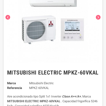
chevron_left
chevron_right
MITSUBISHI ELECTRIC MPKZ-60VKAL
Marca
Mitsubishi Electric
Referencia
MPKZ-60VKAL
Aire acondicionado tipo Split 1x1 Inverter
Clase A++/A+
, Marca
MITSUBISHI ELECTRIC MPKZ-60VKAL
. Capacidad frigorífica 5246
fg/h.; Capacidad calorífica 6020 Kcal/h.