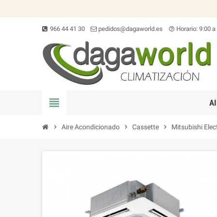
966 44 41 30
pedidos@dagaworld.es
Horario: 9:00 a
help_outline
view_headline
A
chevron_right
Aire Acondicionado
chevron_right
Cassette
chevron_right
Mitsubishi Ele