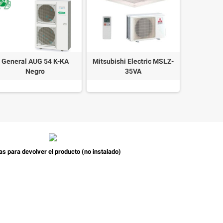
General AUG 54 K-KA
Mitsubishi Electric MSLZ-
Daikin 
Negro
35VA
Acondici
as para devolver el producto (no instalado)