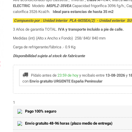
ELECTRIC
Modelo
MSPLZ-35VEA
Capacidad frigorífica 3096 fg/h.; C
calorífica 3526 Kcal/h.
Ideal para estancias de hasta 35 m2
Compuesto por : Unidad interior PLA-M35EA(2) - Unidad exterior 
3 Años de garantía TOTAL.
IVA y transporte incluido a pie de calle.
Medidas (int) (Alto x Ancho x Fondo) 258/ 840/ 840 mm
Carga de refrigerante/fábrica .- 0.9 Kg
Disponibilidad sujeta al stock de fabricante
ap
Pídalo antes de
23:59 de hoy
y recíbalo
entre
13-08-2026
y
1
con
Envío gratuito URGENTE España Peninsular
1
Pago 100% seguro
Envío gratuito 48-96 horas (plazo medio de entrega)