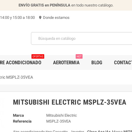
ENVÍO GRATIS en PENÍNSULA
en todo nuestro catálogo.
 14:00 y 15:00 a 18:00
Donde estamos
location_on
OFERTAS
HOT
IRE ACONDICIONADO
AEROTERMIA
BLOG
CONTAC
ctric MSPLZ-35VEA
MITSUBISHI ELECTRIC MSPLZ-35VEA
Marca
Mitsubishi Electric
Referencia
MSPLZ-35VEA
Aire acondicionado tipo Cassette , Inverter ,
Clase A++/A+
, Marca
MIT