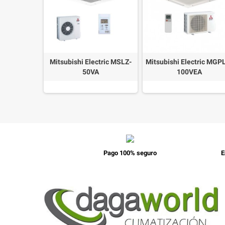
60 3F R32
Mitsubishi Electric MSLZ-
Mitsubishi Electric MGP
50VA
100VEA
Pago 100% seguro
E