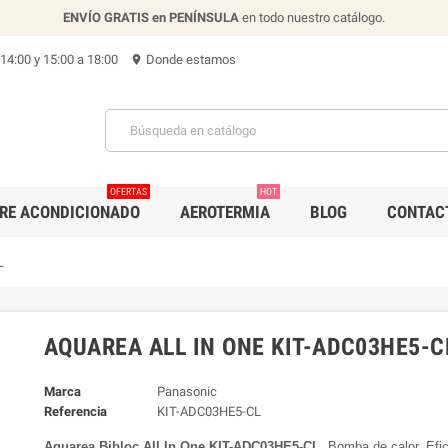
ENVÍO GRATIS en PENÍNSULA
en todo nuestro catálogo.
 14:00 y 15:00 a 18:00
Donde estamos
location_on
OFERTAS
HOT
IRE ACONDICIONADO
AEROTERMIA
BLOG
CONTAC
L
AQUAREA ALL IN ONE KIT-ADC03HE5-C
Marca
Panasonic
Referencia
KIT-ADC03HE5-CL
Aquarea Bibloc All In One KIT-ADC03HE5-CL
. Bomba de calor. Efi