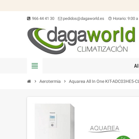
966 44 41 30
pedidos@dagaworld.es
Horario: 9:00 a
help_outline
view_headline
A
chevron_right
Aerotermia
chevron_right
Aquarea All In One KIT-ADC03HE5-C