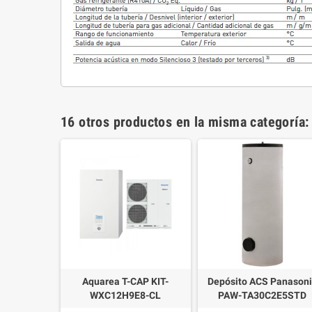
16 otros productos en la misma categoría:
e Calor
Aquarea T-CAP KIT-
Depósito ACS Panason
rifásica
WXC12H9E8-CL
PAW-TA30C2E5STD
nverter