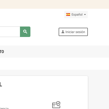
Español
search
person
Iniciar sesión
TO
L
ciencia