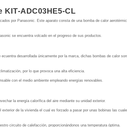
ne KIT-ADC03HE5-CL
ados por Panasonic. Este aparato consta de una bomba de calor aerotérmica 
nasonic se encuentra volcado en el progreso de sus productos.
se ecuentra desarrollada únicamente por la marca, dichas bombas de calor son 
matización, por lo que provoca una alta eficiencia.
ponsable con el medio ambiente empleando energías renovables.
char la energía calorífica del aire mediante su unidad exterior.
el exterior de la vivienda el cual es forzado a pasar por unas bobinas las cual
uestro circuito de calefacción, proporcionándonos una temperatura óptima.