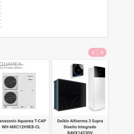
anasonic Aquarea T-CAP
Daikin Altherma 3 Supra
Depósito
WH-MXC12H9E8-CL
Diseño Integrado
PAW-T
RAVX1423DV