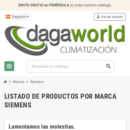
ENVÍO GRATIS en PENÍNSULA
en todo nuestro catálogo.
Español
person
Iniciar sesión
view_headline
search
chevron_right
chevron_right
Marcas
Siemens
LISTADO DE PRODUCTOS POR MARCA
SIEMENS
Lamentamos las molestias.