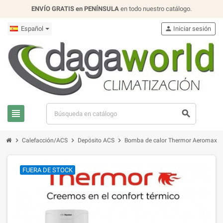
ENVÍO GRATIS en PENÍNSULA
en todo nuestro catálogo.
Español
person
Iniciar sesión
view_headline
search
chevron_right
chevron_right
chevron_right
Calefacción/ACS
Depósito ACS
Bomba de calor Thermor Aeromax V
FUERA DE STOCK