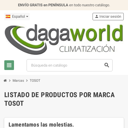
ENVÍO GRATIS en PENÍNSULA
en todo nuestro catálogo.
Español
person
Iniciar sesión
view_headline
search
chevron_right
chevron_right
Marcas
TOSOT
LISTADO DE PRODUCTOS POR MARCA
TOSOT
Lamentamos las molestias.