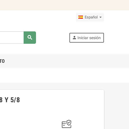
Español
search
person
Iniciar sesión
TO
 Y 5/8