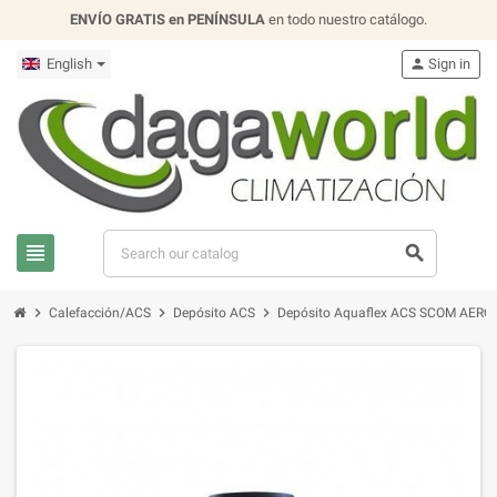
ENVÍO GRATIS en PENÍNSULA
en todo nuestro catálogo.
English
person
Sign in
view_headline
search
chevron_right
chevron_right
chevron_right
Calefacción/ACS
Depósito ACS
Depósito Aquaflex ACS SCOM AERO