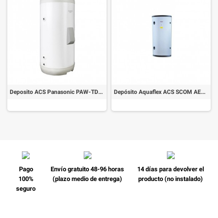
Deposito ACS Panasonic PAW-TD20C1E5
Depósito Aquaflex ACS SCOM AERO 150
Pago
Envío gratuito 48-96 horas
14 días para devolver el
100%
(plazo medio de entrega)
producto (no instalado)
seguro