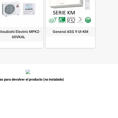
itsubishi Electric MPKZ-
General ASG 9 UI-KM
John
60VKAL
as para devolver el producto (no instalado)