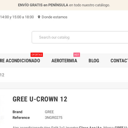
ENVÍO GRATIS en PENÍNSULA
en todo nuestro catálogo.
 14:00 y 15:00 a 18:00
Donde estamos
location_on
OFERTAS
HOT
IRE ACONDICIONADO
AEROTERMIA
BLOG
CONTAC
 12
GREE U-CROWN 12
Brand
GREE
Reference
3NGR0275
Aire acondicionado tipo Split 1x1 Inverter
Clase A++/A+
, Marca
GREE U