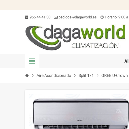
966 44 41 30
pedidos@dagaworld.es
Horario: 9:00 a
help_outline
view_headline
A
chevron_right
Aire Acondicionado
chevron_right
Split 1x1
chevron_right
GREE U-Crown