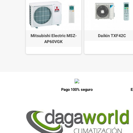
-TZ50-WKE
Mitsubishi Electric MSZ-
Daikin TXF42C
AP60VGK
Pago 100% seguro
E