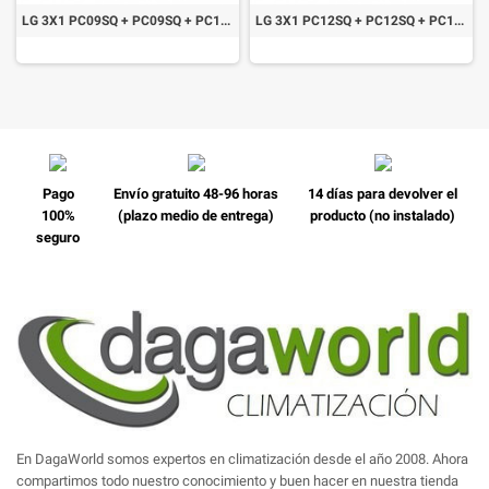
LG 3X1 PC09SQ + PC09SQ + PC12SQ + MU3R21 Confort Connect WiFi
LG 3X1 PC12SQ + PC12SQ + PC12SQ + MU4R25 CONFORT CONNECT WIFI
Pago
Envío gratuito 48-96 horas
14 días para devolver el
100%
(plazo medio de entrega)
producto (no instalado)
seguro
En DagaWorld somos expertos en climatización desde el año 2008. Ahora
compartimos todo nuestro conocimiento y buen hacer en nuestra tienda