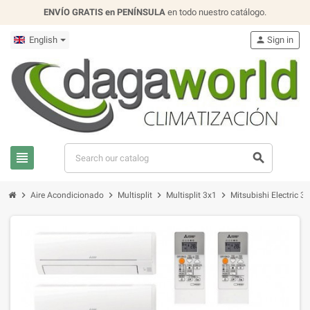
ENVÍO GRATIS en PENÍNSULA
en todo nuestro catálogo.
English
person
Sign in
view_headline
search
chevron_right
chevron_right
chevron_right
chevron_right
Aire Acondicionado
Multisplit
Multisplit 3x1
Mitsubishi Electri