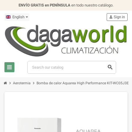
ENVÍO GRATIS en PENÍNSULA
en todo nuestro catálogo.
English
person
Sign in
view_headline
search
chevron_right
chevron_right
Aerotermia
Bomba de calor Aquarea High Performance KIT-WC05J3E5