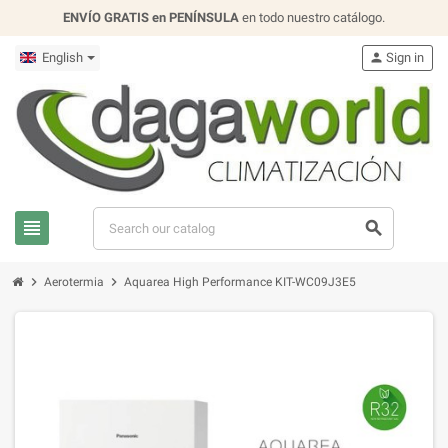
ENVÍO GRATIS en PENÍNSULA
en todo nuestro catálogo.
English
person
Sign in
view_headline
search
chevron_right
chevron_right
Aerotermia
Aquarea High Performance KIT-WC09J3E5