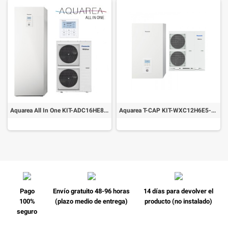
Aquarea All In One KIT-ADC16HE8-CL
Aquarea T-CAP KIT-WXC12H6E5-CL
Pago
Envío gratuito 48-96 horas
14 días para devolver el
100%
(plazo medio de entrega)
producto (no instalado)
seguro