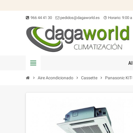
966 44 41 30
pedidos@dagaworld.es
Horario: 9:00 a
help_outline
view_headline
A
chevron_right
Aire Acondicionado
chevron_right
Cassette
chevron_right
Panasonic KIT