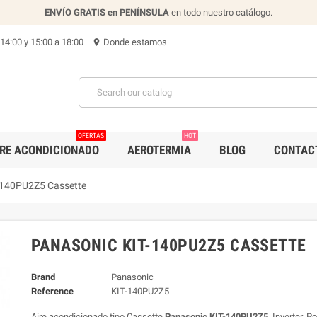
ENVÍO GRATIS en PENÍNSULA
en todo nuestro catálogo.
 14:00 y 15:00 a 18:00
Donde estamos
location_on
OFERTAS
HOT
IRE ACONDICIONADO
AEROTERMIA
BLOG
CONTAC
-140PU2Z5 Cassette
PANASONIC KIT-140PU2Z5 CASSETTE
Brand
Panasonic
Reference
KIT-140PU2Z5
Aire acondicionado tipo Cassette
Panasonic KIT-140PU2Z5
Inverter. P