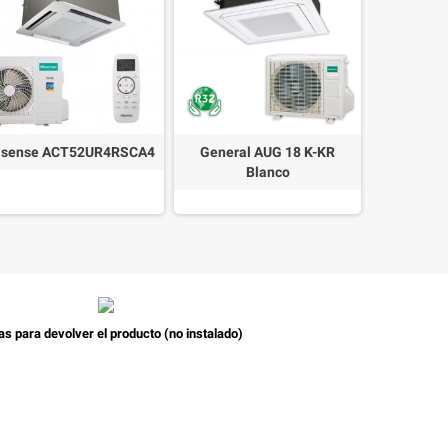
isense ACT52UR4RSCA4
General AUG 18 K-KR
Mitsubishi
Blanco
1
as para devolver el producto (no instalado)