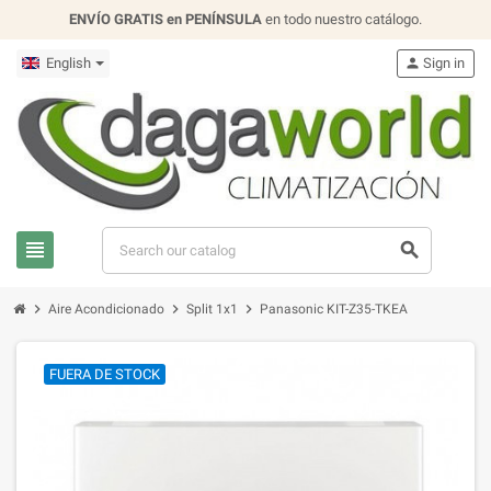
ENVÍO GRATIS en PENÍNSULA
en todo nuestro catálogo.
English
person
Sign in
view_headline
search
chevron_right
chevron_right
chevron_right
Aire Acondicionado
Split 1x1
Panasonic KIT-Z35-TKEA
FUERA DE STOCK