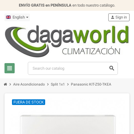
ENVÍO GRATIS en PENÍNSULA
en todo nuestro catálogo.
English
person
Sign in
view_headline
search
chevron_right
chevron_right
chevron_right
Aire Acondicionado
Split 1x1
Panasonic KIT-Z50-TKEA
FUERA DE STOCK