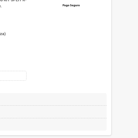
/h.
eza)