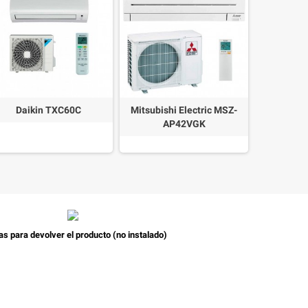
Daikin TXC60C
Mitsubishi Electric MSZ-
Daik
AP42VGK
as para devolver el producto (no instalado)