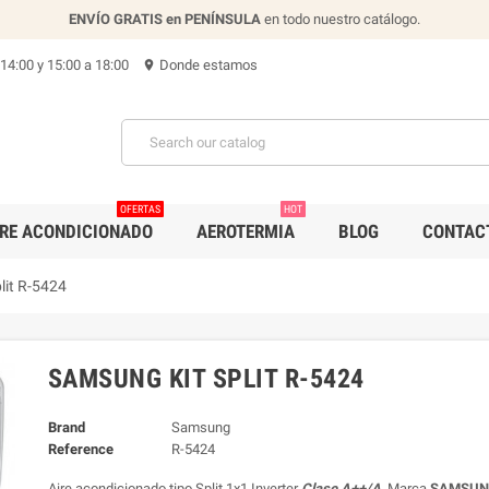
ENVÍO GRATIS en PENÍNSULA
en todo nuestro catálogo.
 14:00 y 15:00 a 18:00
Donde estamos
location_on
OFERTAS
HOT
IRE ACONDICIONADO
AEROTERMIA
BLOG
CONTAC
lit R-5424
SAMSUNG KIT SPLIT R-5424
Brand
Samsung
Reference
R-5424
Aire acondicionado tipo Split 1x1 Inverter
Clase A++/A
, Marca
SAMSUNG