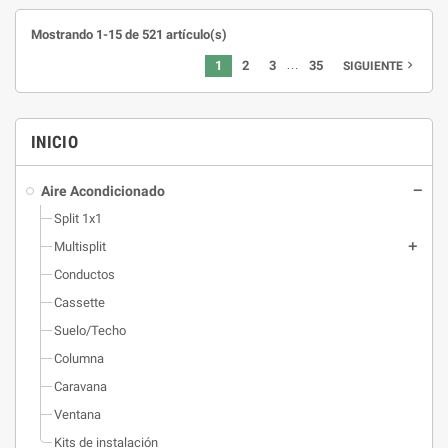
Mostrando 1-15 de 521 artículo(s)
…
1
2
3
35
navigate_next
SIGUIENTE
INICIO
Aire Acondicionado
Split 1x1
Multisplit
Conductos
Cassette
Suelo/Techo
Columna
Caravana
Ventana
Kits de instalación