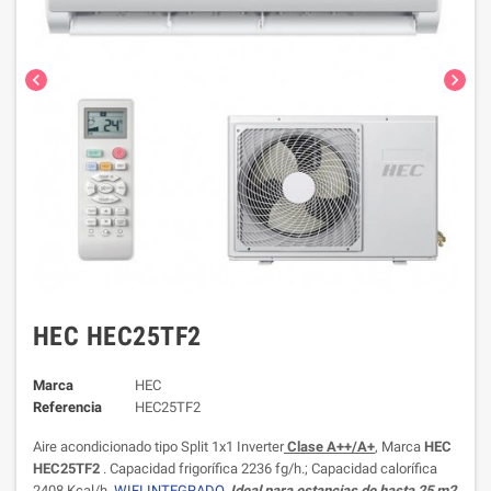
chevron_left
chevron_right
HEC HEC25TF2
Marca
HEC
Referencia
HEC25TF2
Aire acondicionado tipo Split 1x1 Inverter
Clase A++/A+
, Marca
HEC
HEC25TF2
. Capacidad frigorífica 2236 fg/h.; Capacidad calorífica
2408 Kcal/h.
WIFI INTEGRADO.
Ideal para estancias de hasta 25 m2