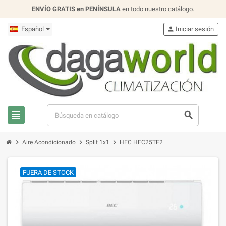
ENVÍO GRATIS en PENÍNSULA
en todo nuestro catálogo.
Español
person
Iniciar sesión
view_headline
search
chevron_right
chevron_right
chevron_right
Aire Acondicionado
Split 1x1
HEC HEC25TF2
FUERA DE STOCK