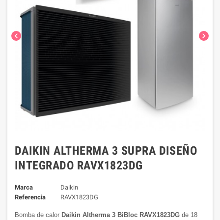
chevron_left
chevron_right
DAIKIN ALTHERMA 3 SUPRA DISEÑO
INTEGRADO RAVX1823DG
Marca
Daikin
Referencia
RAVX1823DG
Bomba de calor
Daikin Altherma 3 BiBloc RAVX1823DG
de 18