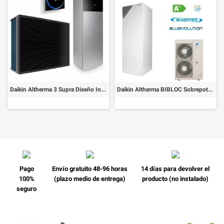
Daikin Altherma 3 Supra Diseño Integrado RAVX1623DG
Daikin Altherma BIBLOC Sobrepotenciada BIWF1118CBV Trifásica
Pago
Envío gratuito 48-96 horas
14 días para devolver el
100%
(plazo medio de entrega)
producto (no instalado)
seguro