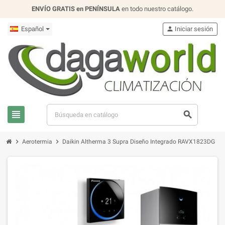
ENVÍO GRATIS en PENÍNSULA
en todo nuestro catálogo.
Español
person
Iniciar sesión
view_headline
search
chevron_right
chevron_right
Aerotermia
Daikin Altherma 3 Supra Diseño Integrado RAVX1823DG