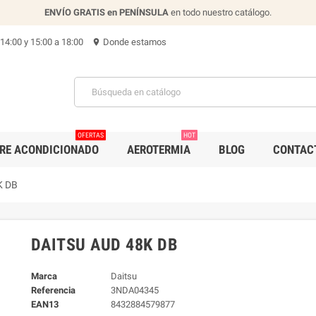
ENVÍO GRATIS en PENÍNSULA
en todo nuestro catálogo.
 14:00 y 15:00 a 18:00
Donde estamos
location_on
OFERTAS
HOT
IRE ACONDICIONADO
AEROTERMIA
BLOG
CONTAC
K DB
DAITSU AUD 48K DB
Marca
Daitsu
Referencia
3NDA04345
EAN13
8432884579877