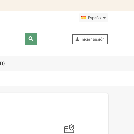
Español
search
person
Iniciar sesión
TO