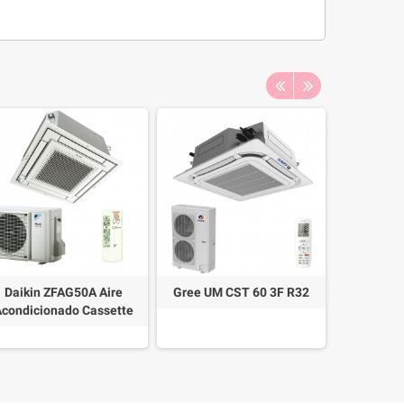
Daikin ZFAG50A Aire
Gree UM CST 60 3F R32
LG CT
Acondicionado Cassette