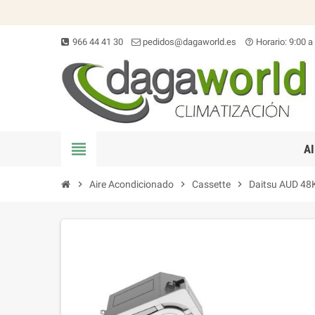
966 44 41 30
pedidos@dagaworld.es
Horario: 9:00 a
help_outline
view_headline
A
chevron_right
Aire Acondicionado
chevron_right
Cassette
chevron_right
Daitsu AUD 48