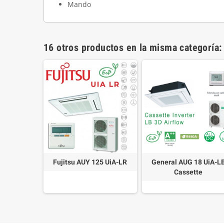
Mando
16 otros productos en la misma categoría:
 24 R32
Fujitsu AUY 125 UiA-LR
General AUG 18 UiA-L
Cassette