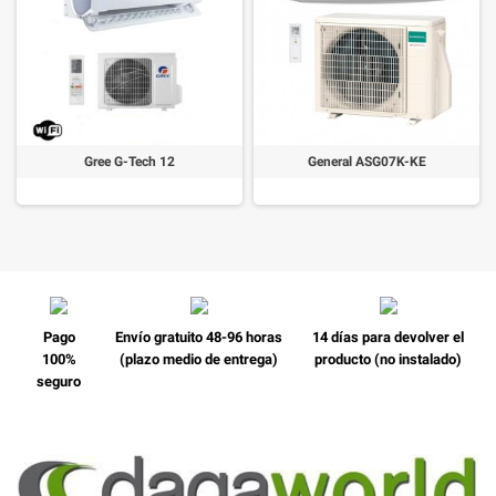
Gree G-Tech 12
General ASG07K-KE
Pago
Envío gratuito 48-96 horas
14 días para devolver el
100%
(plazo medio de entrega)
producto (no instalado)
seguro