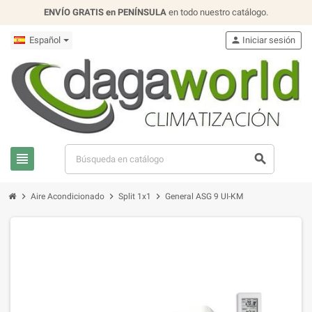
ENVÍO GRATIS en PENÍNSULA
en todo nuestro catálogo.
Español
person
Iniciar sesión
view_headline
search
chevron_right
chevron_right
chevron_right
Aire Acondicionado
Split 1x1
General ASG 9 UI-KM