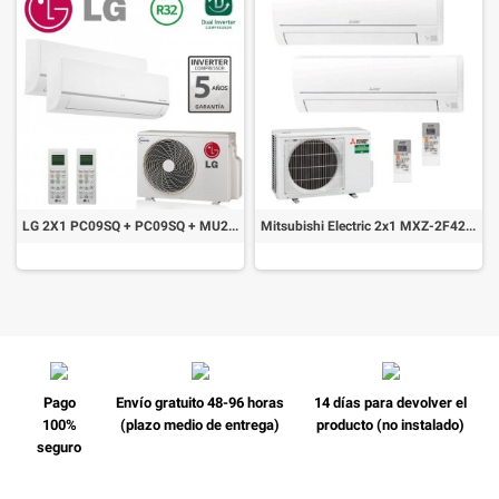
LG 2X1 PC09SQ + PC09SQ + MU2R15 CONFORT CONNECT WIFI
Mitsubishi Electric 2x1 MXZ-2F42VF + MSZ-BT20VGK + MSZ-BT20VGK
Pago
Envío gratuito 48-96 horas
14 días para devolver el
100%
(plazo medio de entrega)
producto (no instalado)
seguro