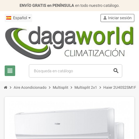
ENVÍO GRATIS en PENÍNSULA
en todo nuestro catálogo.
Español
person
Iniciar sesión
view_headline
search
chevron_right
chevron_right
chevron_right
chevron_right
Aire Acondicionado
Multisplit
Multisplit 2x1
Haier 2U40S2SM1FA +