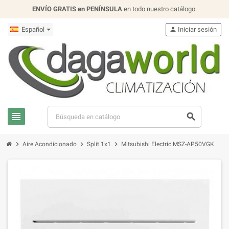
ENVÍO GRATIS en PENÍNSULA
en todo nuestro catálogo.
Español
person
Iniciar sesión
view_headline
search
chevron_right
chevron_right
chevron_right
Aire Acondicionado
Split 1x1
Mitsubishi Electric MSZ-AP50VGK