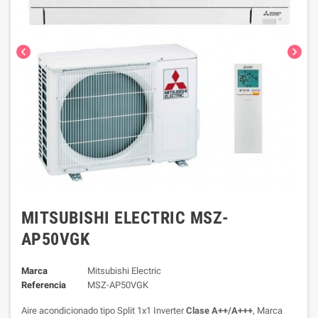
chevron_left
chevron_right
MITSUBISHI ELECTRIC MSZ-
AP50VGK
Marca
Mitsubishi Electric
Referencia
MSZ-AP50VGK
Aire acondicionado tipo Split 1x1 Inverter
Clase A++/A+++
, Marca