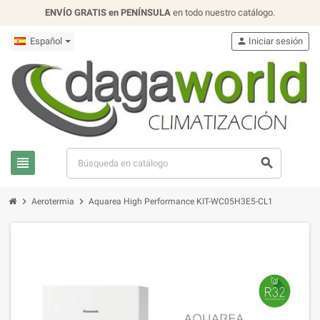
ENVÍO GRATIS en PENÍNSULA
en todo nuestro catálogo.
Español
person
Iniciar sesión
view_headline
search
chevron_right
chevron_right
Aerotermia
Aquarea High Performance KIT-WC05H3E5-CL1