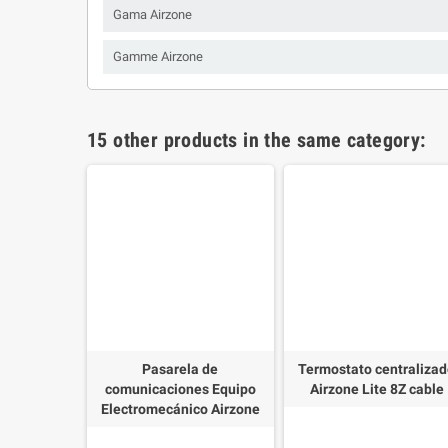
Gama Airzone
Gamme Airzone
15 other products in the same category:
a de
Pasarela de
Termostato centraliza
 Fancoil 0-
comunicaciones Equipo
Airzone Lite 8Z cable
s Airzone
Electromecánico Airzone