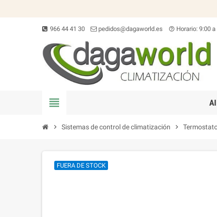
966 44 41 30
pedidos@dagaworld.es
Horario: 9:00 a
help_outline
view_headline
A
chevron_right
Sistemas de control de climatización
chevron_right
Termostato
FUERA DE STOCK