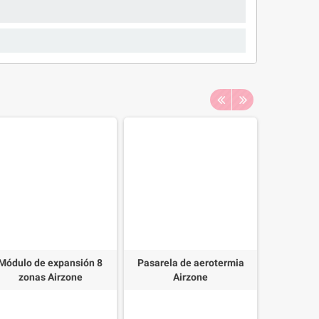
Módulo de expansión 8
Pasarela de aerotermia
Módulo ON
zonas Airzone
Airzone
A