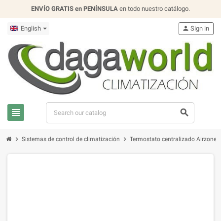
ENVÍO GRATIS en PENÍNSULA
en todo nuestro catálogo.
English
person
Sign in
view_headline
search
chevron_right
chevron_right
Sistemas de control de climatización
Termostato centralizado Airzone L