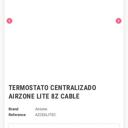
chevron_left
chevron_right
TERMOSTATO CENTRALIZADO
AIRZONE LITE 8Z CABLE
Brand
Airzone
Reference
AZCE6LITEC