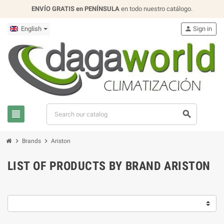
ENVÍO GRATIS en PENÍNSULA
en todo nuestro catálogo.
English
person
Sign in
view_headline
search
chevron_right
chevron_right
Brands
Ariston
LIST OF PRODUCTS BY BRAND ARISTON