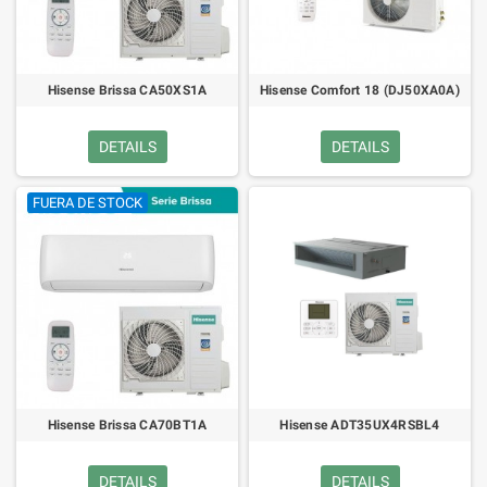
Hisense Brissa CA50XS1A
Hisense Comfort 18 (DJ50XA0A)
DETAILS
DETAILS
FUERA DE STOCK
Hisense Brissa CA70BT1A
Hisense ADT35UX4RSBL4
DETAILS
DETAILS