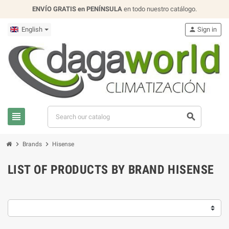
ENVÍO GRATIS en PENÍNSULA
en todo nuestro catálogo.
English
person
Sign in
view_headline
search
chevron_right
chevron_right
Brands
Hisense
LIST OF PRODUCTS BY BRAND HISENSE