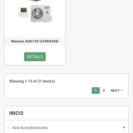
Hisense AUD105 UX4RADH5
DETAILS
Showing 1-15 of 21 item(s)
1
2
navigate_next
NEXT
INICIO
Aire Acondicionado