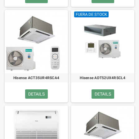
FUERA DE STOCK
Hisense ACT35UR4RSCA4
Hisense ADT52UX4RSCL4
DETAILS
DETAILS