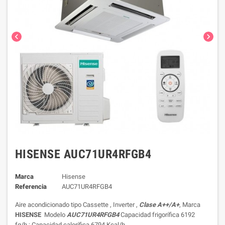
chevron_left
chevron_right
HISENSE AUC71UR4RFGB4
Marca
Hisense
Referencia
AUC71UR4RFGB4
Aire acondicionado tipo Cassette , Inverter ,
Clase A++/A+
, Marca
HISENSE
Modelo
AUC71UR4RFGB4
Capacidad frigorífica 6192
fg/h.; Capacidad calorífica 6794 Kcal/h.