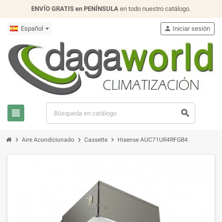
ENVÍO GRATIS en PENÍNSULA
en todo nuestro catálogo.
Español
person
Iniciar sesión
view_headline
search
chevron_right
chevron_right
chevron_right
Aire Acondicionado
Cassette
Hisense AUC71UR4RFGB4