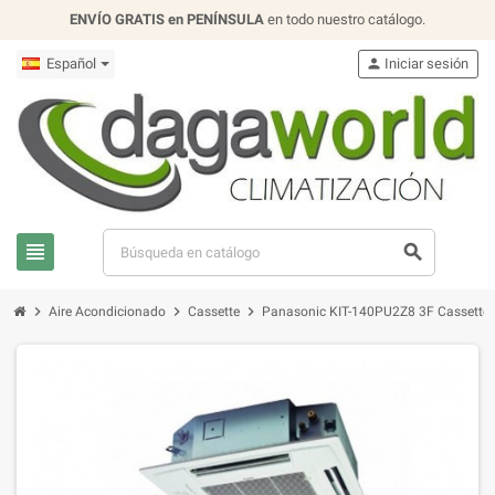
ENVÍO GRATIS en PENÍNSULA
en todo nuestro catálogo.
Español
person
Iniciar sesión
view_headline
search
chevron_right
chevron_right
chevron_right
Aire Acondicionado
Cassette
Panasonic KIT-140PU2Z8 3F Cassette