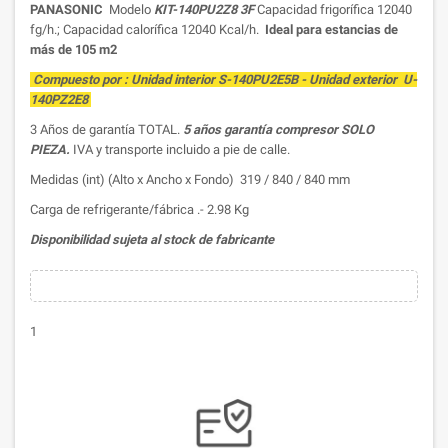
PANASONIC
Modelo
KIT-140PU2Z8 3F
Capacidad frigorífica 12040
fg/h.; Capacidad calorífica 12040 Kcal/h.
Ideal para estancias de
más de 105 m2
Compuesto por : Unidad interior S-140PU2E5B - Unidad exterior U-
140PZ2E8
3 Años de garantía TOTAL.
5 años garantía compresor SOLO
PIEZA.
IVA y transporte incluido a pie de calle.
Medidas (int) (Alto x Ancho x Fondo) 319 / 840 / 840 mm
Carga de refrigerante/fábrica .- 2.98 Kg
Disponibilidad sujeta al stock de fabricante
1