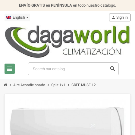
ENVÍO GRATIS en PENÍNSULA
en todo nuestro catálogo.
English
person
Sign in
view_headline
search
chevron_right
chevron_right
chevron_right
Aire Acondicionado
Split 1x1
GREE MUSE 12