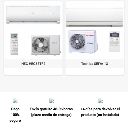
HEC HEC35TF2
Toshiba SEIYA 13
Pago
Envío gratuito 48-96 horas
14 días para devolver el
100%
(plazo medio de entrega)
producto (no instalado)
seguro