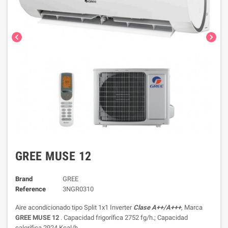
chevron_left
chevron_right
GREE MUSE 12
Brand
GREE
Reference
3NGR0310
Aire acondicionado tipo Split 1x1 Inverter
Clase A++/A+++
, Marca
GREE MUSE 12
. Capacidad frigorífica 2752 fg/h.; Capacidad
calorífica 2924 Kcal/h.