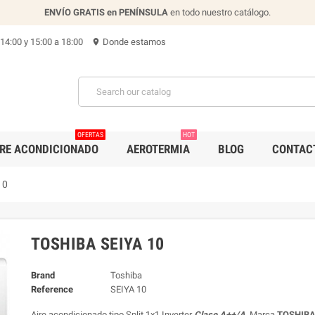
ENVÍO GRATIS en PENÍNSULA
en todo nuestro catálogo.
 14:00 y 15:00 a 18:00
Donde estamos
location_on
OFERTAS
HOT
IRE ACONDICIONADO
AEROTERMIA
BLOG
CONTAC
10
TOSHIBA SEIYA 10
Brand
Toshiba
Reference
SEIYA 10
Aire acondicionado tipo Split 1x1 Inverter
Clase A++/A
, Marca
TOSHIBA