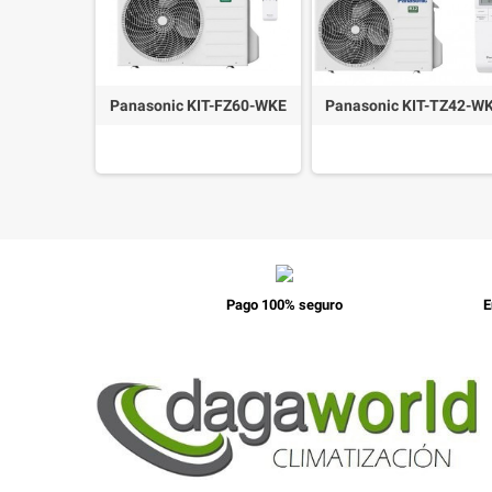
 GIA-S18AR
Panasonic KIT-FZ60-WKE
Panasonic KIT-TZ42-W
Pago 100% seguro
E