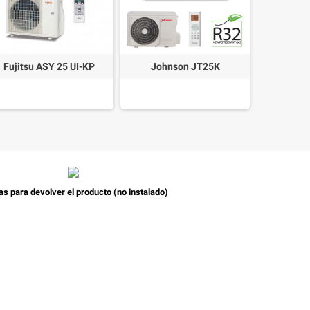
Fujitsu ASY 25 UI-KP
Johnson JT25K
GREE 
as para devolver el producto (no instalado)