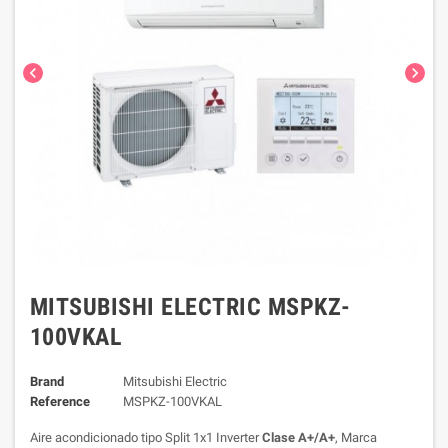
chevron_left
chevron_right
MITSUBISHI ELECTRIC MSPKZ-
100VKAL
Brand
Mitsubishi Electric
Reference
MSPKZ-100VKAL
Aire acondicionado tipo Split 1x1 Inverter
Clase A+/A+
, Marca