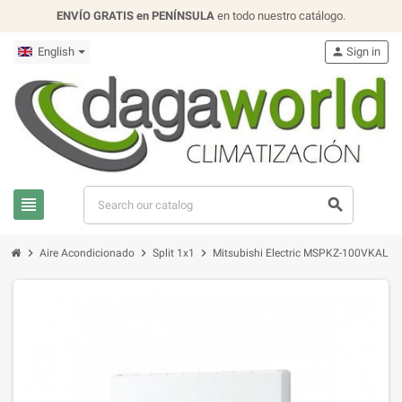
ENVÍO GRATIS en PENÍNSULA
en todo nuestro catálogo.
English
person
Sign in
view_headline
search
chevron_right
chevron_right
chevron_right
Aire Acondicionado
Split 1x1
Mitsubishi Electric MSPKZ-100VKAL