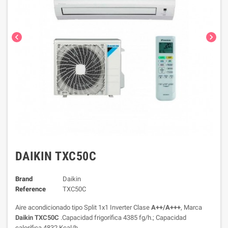
chevron_left
chevron_right
DAIKIN TXC50C
Brand
Daikin
Reference
TXC50C
Aire acondicionado tipo Split 1x1 Inverter Clase
A++/A+++
, Marca
Daikin TXC50C
.Capacidad frigorífica 4385 fg/h.; Capacidad
calorífica 4832 Kcal/h.